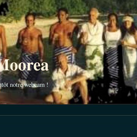
Moorea
entôt notre webcam !